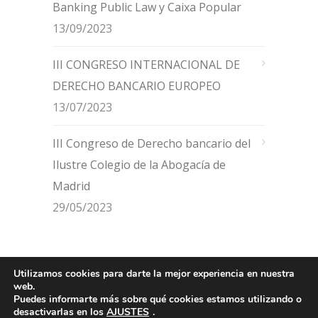
Banking Public Law y Caixa Popular
13/09/2023
III CONGRESO INTERNACIONAL DE
DERECHO BANCARIO EUROPEO
13/07/2023
III Congreso de Derecho bancario del
Ilustre Colegio de la Abogacía de
Madrid
29/05/2023
Utilizamos cookies para darte la mejor experiencia en nuestra
web.
© 2024 Jean Monnet Chair European Banking Public
Puedes informarte más sobre qué cookies estamos utilizando o
Law. With the support of the Erasmus+ Programme of
desactivarlas en los
AJUSTES
.
the European Union · Diseño web
AZUL LIMÓN
·