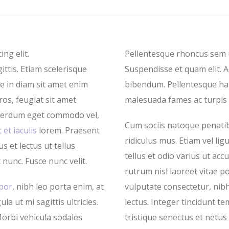
ng elit.
Pellentesque rhoncus sem 
ittis. Etiam scelerisque
Suspendisse et quam elit. A
ce in diam sit amet enim
bibendum. Pellentesque hab
os, feugiat sit amet
malesuada fames ac turpis 
interdum eget commodo vel,
Cum sociis natoque penatib
et iaculis
lorem. Praesent
ridiculus mus. Etiam vel li
s et lectus ut tellus
tellus et odio varius ut ac
 nunc. Fusce nunc velit.
rutrum nisl laoreet vitae p
por
, nibh leo porta enim, at
vulputate consectetur, nibh
a ut mi sagittis ultricies.
lectus. Integer tincidunt 
Morbi vehicula sodales
tristique senectus et netu