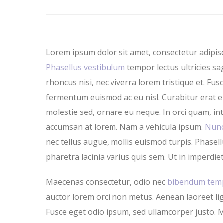
Lorem ipsum dolor sit amet, consectetur adipisci
Phasellus vestibulum
tempor lectus ultricies sag
rhoncus nisi, nec viverra lorem tristique et. Fus
fermentum euismod ac eu nisl. Curabitur erat er
molestie sed, ornare eu neque. In orci quam, 
accumsan at lorem. Nam a vehicula ipsum.
Nunc 
nec tellus augue, mollis euismod turpis. Phasellu
pharetra lacinia varius quis sem. Ut in imperdiet
Maecenas consectetur, odio nec
bibendum tem
auctor lorem orci non metus. Aenean laoreet ligul
Fusce eget odio ipsum, sed ullamcorper justo. 