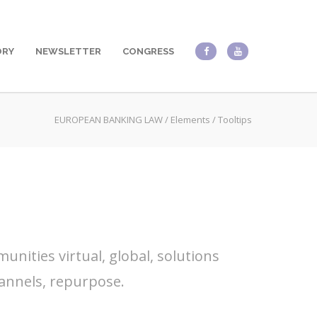
ORY
NEWSLETTER
CONGRESS
EUROPEAN BANKING LAW
/
Elements
/
Tooltips
nities virtual, global, solutions
annels, repurpose.