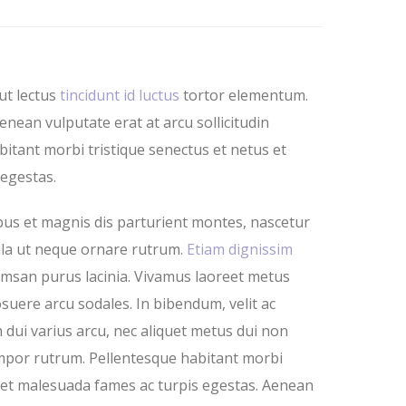
ut lectus
tincidunt id luctus
tortor elementum.
enean vulputate erat at arcu sollicitudin
itant morbi tristique senectus et netus et
egestas.
us et magnis dis parturient montes, nascetur
gula ut neque ornare rutrum.
Etiam dignissim
cumsan purus lacinia. Vivamus laoreet metus
osuere arcu sodales. In bibendum, velit ac
 dui varius arcu, nec aliquet metus dui non
tempor rutrum. Pellentesque habitant morbi
s et malesuada fames ac turpis egestas. Aenean