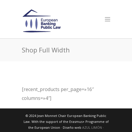
Shop Full Width
[recent_products per_page=»16″
columns=»4″]
© 2024 Jean Monnet Chair European Banking Public
Law. With the support of the Erasmus+ Programme of
the European Union · Diseño web
AZUL LIMÓN
·