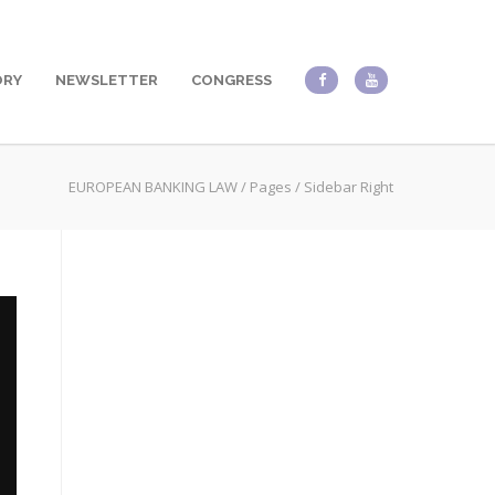
ORY
NEWSLETTER
CONGRESS
EUROPEAN BANKING LAW
/
Pages
/
Sidebar Right