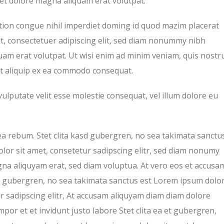
t dolore magna aliquam erat volutpat.
tion congue nihil imperdiet doming id quod mazim placerat
t, consectetuer adipiscing elit, sed diam nonummy nibh
uam erat volutpat. Ut wisi enim ad minim veniam, quis nostr
 ut aliquip ex ea commodo consequat.
vulputate velit esse molestie consequat, vel illum dolore eu
ea rebum. Stet clita kasd gubergren, no sea takimata sanctu
lor sit amet, consetetur sadipscing elitr, sed diam nonumy
na aliquyam erat, sed diam voluptua. At vero eos et accusa
asd gubergren, no sea takimata sanctus est Lorem ipsum dolo
r sadipscing elitr, At accusam aliquyam diam diam dolore
or et et invidunt justo labore Stet clita ea et gubergren,