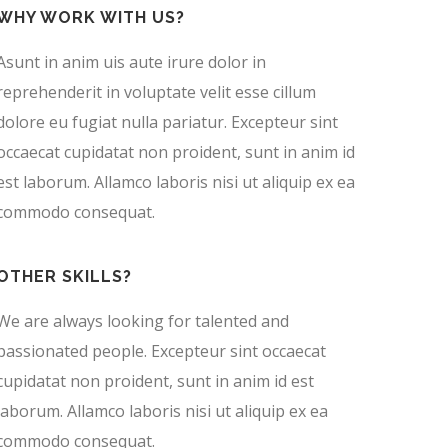
WHY WORK WITH US?
Asunt in anim uis aute irure dolor in
reprehenderit in voluptate velit esse cillum
dolore eu fugiat nulla pariatur. Excepteur sint
occaecat cupidatat non proident, sunt in anim id
est laborum. Allamco laboris nisi ut aliquip ex ea
commodo consequat.
OTHER SKILLS?
We are always looking for talented and
passionated people. Excepteur sint occaecat
cupidatat non proident, sunt in anim id est
laborum. Allamco laboris nisi ut aliquip ex ea
commodo consequat.