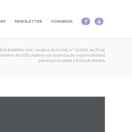
ORY
NEWSLETTER
CONGRESS
EAN BANKING LAW
/
Análisis de la SAN, nº 13/2020, de 29 de
tiembre de 2020, relativa a la ausencia de responsabilidad
penal por la salida a Bolsa de Bankia