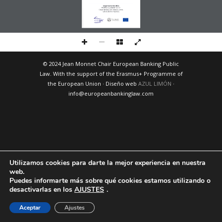
Jorge Correcher Mira
Profesor Ayudante Doctor
Departamento de Derecho penal
Universitat de València
© 2024 Jean Monnet Chair European Banking Public
Law. With the support of the Erasmus+ Programme of
the European Union · Diseño web
AZUL LIMÓN
·
info@europeanbankinglaw.com
Utilizamos cookies para darte la mejor experiencia en nuestra
web.
Puedes informarte más sobre qué cookies estamos utilizando o
desactivarlas en los
AJUSTES
.
Aceptar
Ajustes