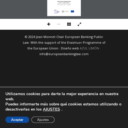
JOSÉ CARLOS PEDROSA LÓPEZ
 Profesor Ayudante Doctor 
Derecho Financiero y Tributario 
Universidad Carlos III de Madrid
© 2024 Jean Monnet Chair European Banking Public
Law. With the support of the Erasmus+ Programme of
the European Union · Diseño web
AZUL LIMÓN
·
info@europeanbankinglaw.com
Utilizamos cookies para darte la mejor experiencia en nuestra
web.
Puedes informarte más sobre qué cookies estamos utilizando o
desactivarlas en los
AJUSTES
.
Aceptar
Ajustes